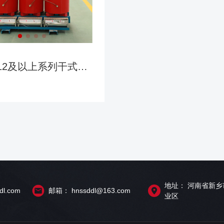
B12及以上系列干式变
压器
地址： 河南省新
l.com
邮箱： hnssddl@163.com
业区