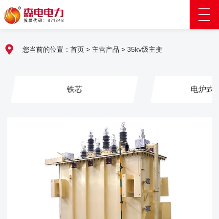
您当前的位置：
首页
>
主营产品
>
35kv级主变
铁芯
电炉式