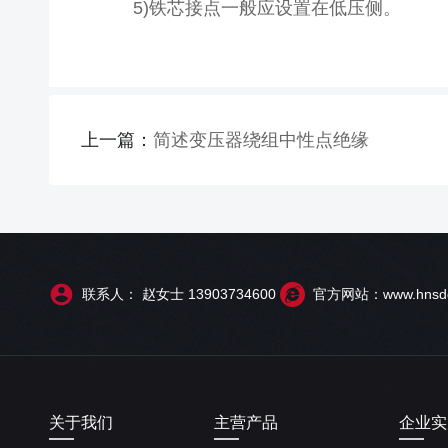
5)铁芯接点一般应设置在低压侧。
上一篇：
简述变压器绕组中性点绝缘
联系人： 赵女士 13903734600
官方网站：www.hnsdd
关于我们
主营产品
企业实