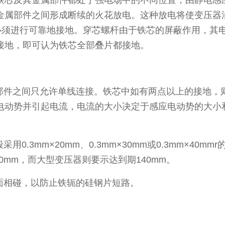
芯及其金属部件都处于强电场中的不同位置，由静电感应
金属部件之间形成断续的火花放电。这种放电将使变压器
都必须进行可靠地接地。穿芯螺杆由于铁芯的屏蔽作用，其
接地，即可认为铁芯全部叠片都接地。
件之间只允许单线连接。铁芯中如有两点以上的接地，
电动势并引起电流，电流的大小决定于感应电动势的大小
.3mm×20mm、0.3mm×30mm或0.3mm×40
0mm，而大型变压器则要示达到期140mm。
相碰，以防止铁轭的硅钢片短路。