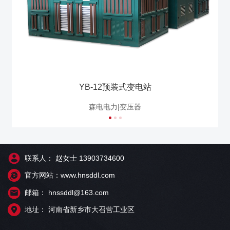
YB-12预装式变电站
森电电力|变压器
联系人： 赵女士 13903734600
官方网站：www.hnsddl.com
邮箱： hnssddl@163.com
地址： 河南省新乡市大召营工业区